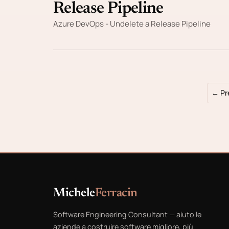
Release Pipeline
Azure DevOps - Undelete a Release Pipeline
← Pr
Michele
Ferracin
Software Engineering Consultant — aiuto le
aziende a costruire software migliore, più