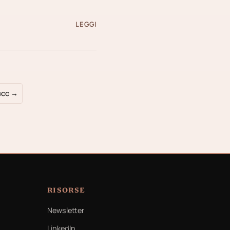
LEGGI
ucc →
RISORSE
Newsletter
LinkedIn