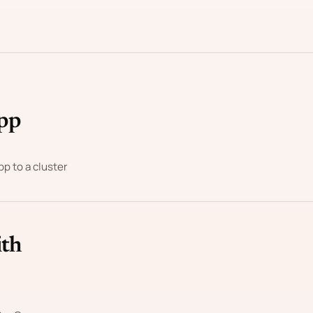
App
p to a cluster
ith