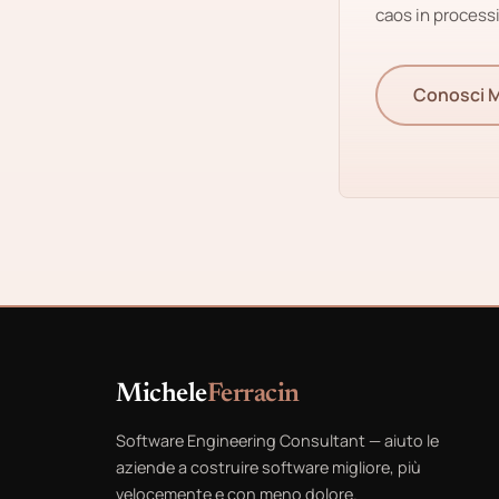
caos in processi
Conosci M
Michele
Ferracin
Software Engineering Consultant — aiuto le
aziende a costruire software migliore, più
velocemente e con meno dolore.