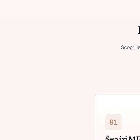
Scopri l
01
Servizi M