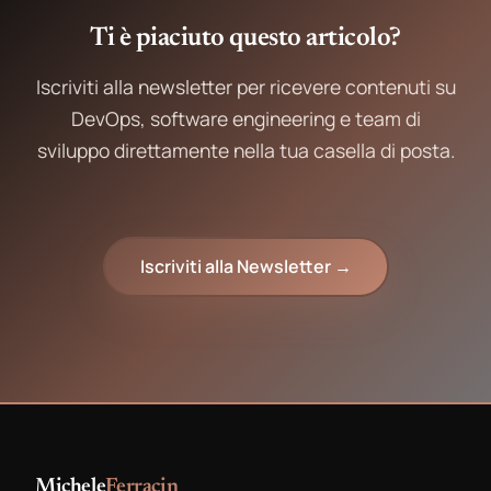
Ti è piaciuto questo articolo?
Iscriviti alla newsletter per ricevere contenuti su
DevOps, software engineering e team di
sviluppo direttamente nella tua casella di posta.
Iscriviti alla Newsletter →
Michele
Ferracin