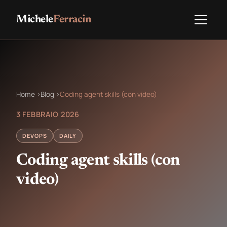
Michele
Ferracin
Home
›
Blog
›
Coding agent skills (con video)
3 FEBBRAIO 2026
DEVOPS
DAILY
Coding agent skills (con
video)