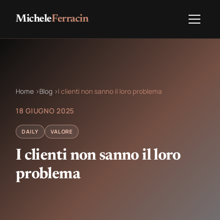
Michele
Ferracin
Home
›
Blog
›
I clienti non sanno il loro problema
18 GIUGNO 2025
DAILY
VALORE
I clienti non sanno il loro
problema