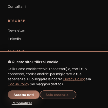
Contattami
RISORSE
Newsletter
LinkedIn
LEGALE
Privacy Policy
🍪 Questo sito utilizza i cookie
Utilizziamo cookie tecnici (necessari) e, con il tuo
Cookie Policy
consenso, cookie analitici per migliorare la tua
esperienza. Puoi leggere la nostra
Privacy Policy
e la
Cookie Policy
per maggiori dettagli.
Accetta tutti
Solo essenziali
© 2026 Michele Ferracin. Tutti i diritti riservati.
Personalizza