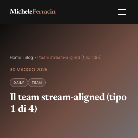
Michele
Ferracin
Home
›
Blog
›
Il team stream-aligned (tipo 1 di 4)
30 MAGGIO 2025
DAILY
TEAM
Il team stream-aligned (tipo
1 di 4)