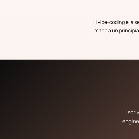
Il vibe-coding è la 
mano a un principia
Iscri
engine