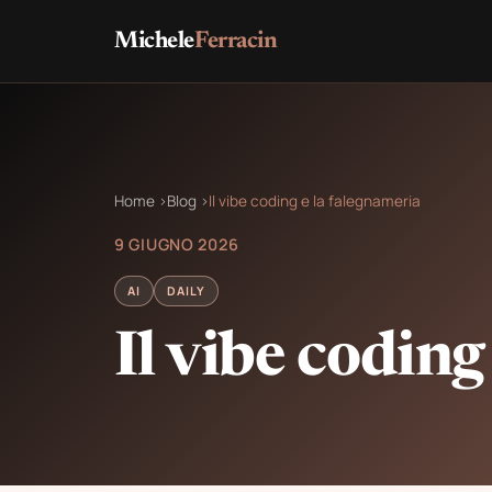
Michele
Ferracin
Home
›
Blog
›
Il vibe coding e la falegnameria
9 GIUGNO 2026
AI
DAILY
Il vibe coding