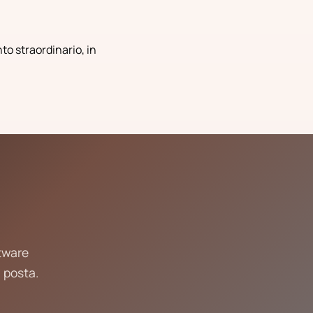
to straordinario, in
ftware
 posta.