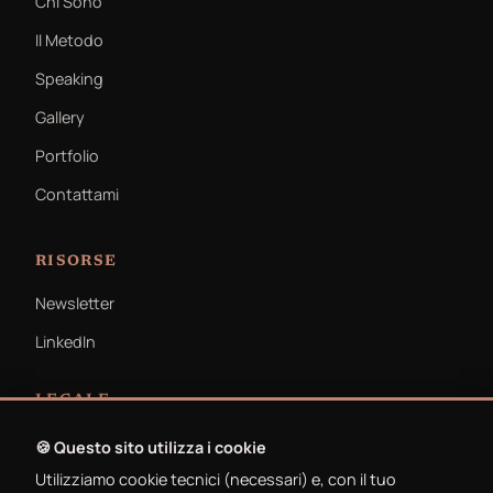
Chi Sono
Il Metodo
Speaking
Gallery
Portfolio
Contattami
RISORSE
Newsletter
LinkedIn
LEGALE
Privacy Policy
🍪 Questo sito utilizza i cookie
Utilizziamo cookie tecnici (necessari) e, con il tuo
Cookie Policy