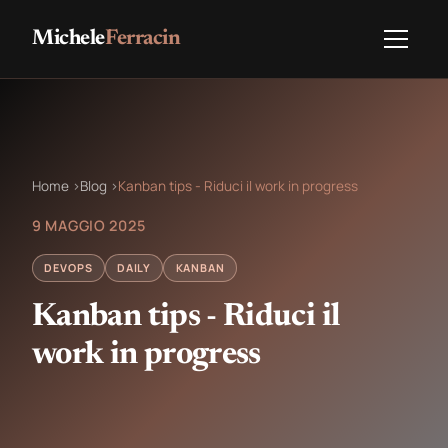
Michele
Ferracin
Home
›
Blog
›
Kanban tips - Riduci il work in progress
9 MAGGIO 2025
DEVOPS
DAILY
KANBAN
Kanban tips - Riduci il
work in progress