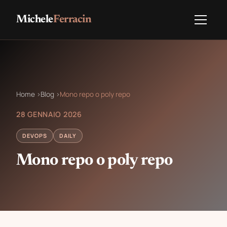
Michele
Ferracin
Home
›
Blog
›
Mono repo o poly repo
28 GENNAIO 2026
DEVOPS
DAILY
Mono repo o poly repo