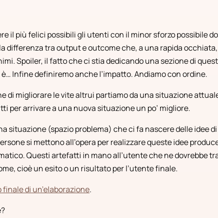
e il più felici possibili gli utenti con il minor sforzo possibile
 differenza tra output e outcome che, a una rapida occhiata
nimi. Spoiler, il fatto che ci stia dedicando una sezione di ques
n è… Infine definiremo anche l’impatto. Andiamo con ordine.
e di migliorare le vite altrui partiamo da una situazione attual
ti per arrivare a una nuova situazione un po’ migliore.
na situazione (spazio problema) che ci fa nascere delle idee di
persone si mettono all’opera per realizzare queste idee produce
matico. Questi artefatti in mano all’utente che ne dovrebbe tr
, cioè un esito o un risultato per l’utente finale.
to finale di un’elaborazione
.
e?