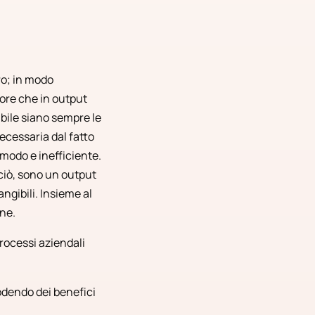
ro; in modo
ore che in output
bile siano sempre le
ecessaria dal fatto
odo e inefficiente.
rciò, sono un output
ngibili. Insieme al
one.
processi aziendali
odendo dei benefici