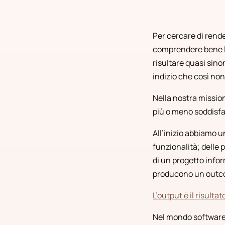
Per cercare di render
comprendere bene la
risultare quasi sino
indizio che così no
Nella nostra mission
più o meno soddisfat
All’inizio abbiamo u
funzionalità; delle 
di un progetto infor
producono un outcome
L’output è il risulta
Nel mondo softwar