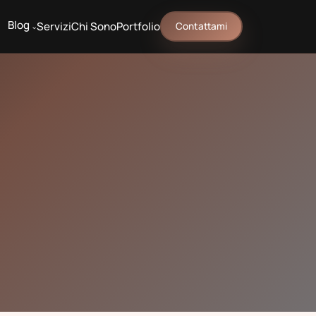
Blog
Servizi
Chi Sono
Portfolio
Contattami
^