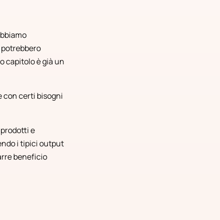
 dobbiamo
, potrebbero
to capitolo è già un
e con certi bisogni
 prodotti e
ndo i tipici output
arre beneficio