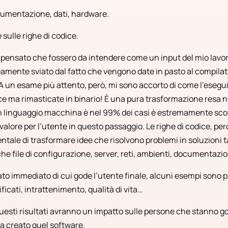
cumentazione, dati, hardware.
 sulle righe di codice.
pensato che fossero da intendere come un input del mio lavo
amente sviato dal fatto che vengono date in pasto al compilat
 A un esame più attento, però, mi sono accorto di come l’esegui
ce ma rimasticate in binario! È una pura trasformazione resa n
 linguaggio macchina è nel 99% dei casi è estremamente scom
valore per l’utente in questo passaggio. Le righe di codice, pe
ntale di trasformare idee che risolvono problemi in soluzioni ta
e file di configurazione, server, reti, ambienti, documentazi
tato immediato di cui gode l’utente finale, alcuni esempi sono 
ificati, intrattenimento, qualità di vita…
uesti risultati avranno un impatto sulle persone che stanno g
ha creato quel software.