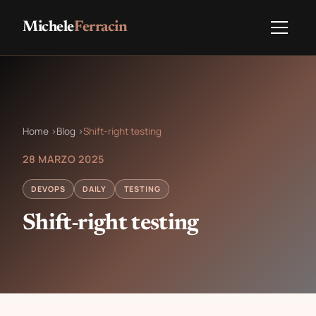
Michele
Ferracin
Home
›
Blog
›
Shift-right testing
28 MARZO 2025
DEVOPS
DAILY
TESTING
Shift-right testing