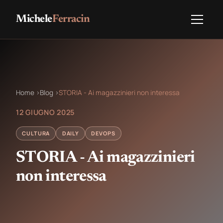
Michele
Ferracin
Home
›
Blog
›
STORIA - Ai magazzinieri non interessa
12 GIUGNO 2025
CULTURA
DAILY
DEVOPS
STORIA - Ai magazzinieri
non interessa