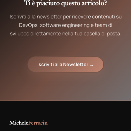
Ti è piaciuto questo articolo?
Iscriviti alla newsletter per ricevere contenuti su
DevOps, software engineering e team di
sviluppo direttamente nella tua casella di posta.
Iscriviti alla Newsletter →
Michele
Ferracin