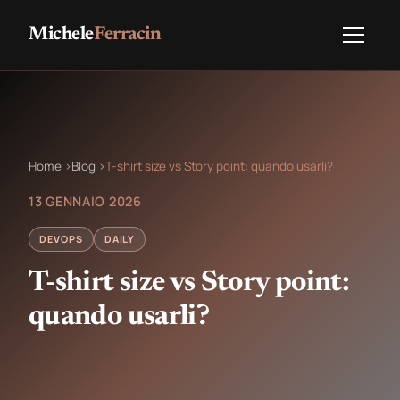
Michele
Ferracin
Home
›
Blog
›
T-shirt size vs Story point: quando usarli?
13 GENNAIO 2026
DEVOPS
DAILY
T-shirt size vs Story point:
quando usarli?