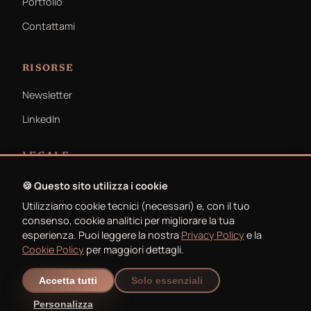
Portfolio
Contattami
RISORSE
Newsletter
LinkedIn
LEGALE
Privacy Policy
🍪 Questo sito utilizza i cookie
Utilizziamo cookie tecnici (necessari) e, con il tuo
Cookie Policy
consenso, cookie analitici per migliorare la tua
esperienza. Puoi leggere la nostra
Privacy Policy
e la
Cookie Policy
per maggiori dettagli.
Accetta tutti
Solo essenziali
© 2026 Michele Ferracin. Tutti i diritti riservati.
Personalizza