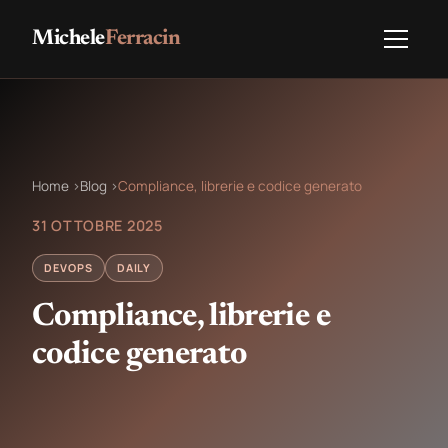
Michele
Ferracin
Home
›
Blog
›
Compliance, librerie e codice generato
31 OTTOBRE 2025
DEVOPS
DAILY
Compliance, librerie e
codice generato