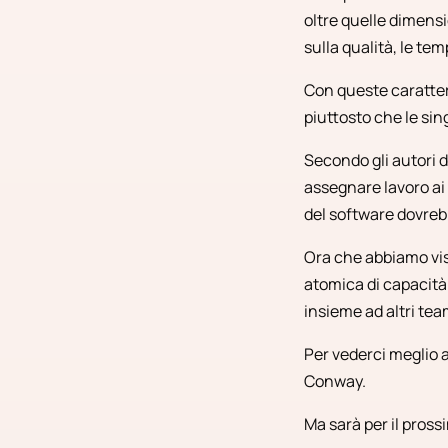
oltre quelle dimensi
sulla qualità, le tem
Con queste caratter
piuttosto che le sin
Secondo gli autori 
assegnare lavoro ai 
del software dovreb
Ora che abbiamo vis
atomica di capacità
insieme ad altri te
Per vederci meglio 
Conway.
Ma sarà per il pross