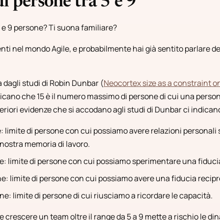
 persone tra 5 e 9
5 e 9 persone? Ti suona familiare?
nti nel mondo Agile, e probabilmente hai già sentito parlare de
 dagli studi di Robin Dunbar (
Neocortex size as a constraint on
ndicano che 15 è il numero massimo di persone di cui una person
iori evidenze che si accodano agli studi di Dunbar ci indicano 
: limite di persone con cui possiamo avere relazioni personali 
 nostra memoria di lavoro.
e: limite di persone con cui possiamo sperimentare una fiduci
e: limite di persone con cui possiamo avere una fiducia recipr
e: limite di persone di cui riusciamo a ricordare le capacità.
 crescere un team oltre il range da 5 a 9 mette a rischio le d