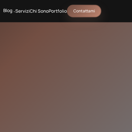
Blog
Servizi
Chi Sono
Portfolio
Contattami
^