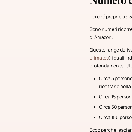
Numero di
Perché proprio tra 
Sono numeri ricorre
di Amazon.
Questo range deriva
primates
) i quali i
profondamente. Ulter
Circa 5 persone
rientrano nella
Circa 15 person
Circa 50 person
Circa 150 person
Ecco perché lasciare