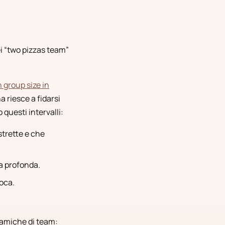
i “two pizzas team”
 group size in
a riesce a fidarsi
questi intervalli:
strette e che
a profonda.
oca.
inamiche di team: