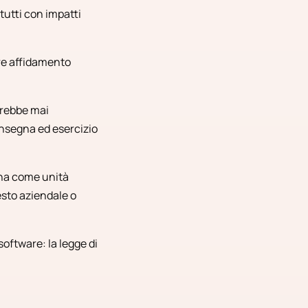
 tutti con impatti
are affidamento
vrebbe mai
onsegna ed esercizio
ona come unità
esto aziendale o
oftware: la legge di