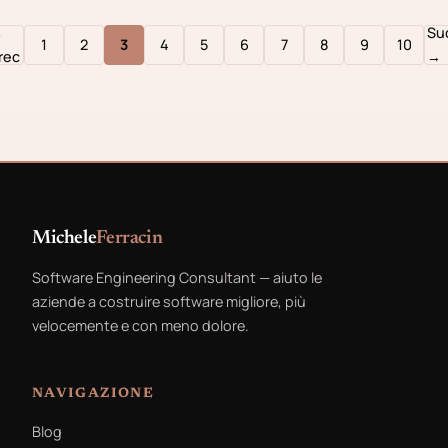
←
Su
1
2
3
4
5
6
7
8
9
10
rec
→
Michele
Ferracin
Software Engineering Consultant — aiuto le
aziende a costruire software migliore, più
velocemente e con meno dolore.
NAVIGAZIONE
Blog